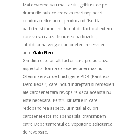
Mai devreme sau mai tarziu, griblura de pe
drumurile publice creeaza mari neplaceri
conducatorilor auto, producand fisuri la
parbrize si faruri. Indiferent de factorul extern
care va va cauza fisurarea parbrizului,
intotdeauna vei gasi un prieten in serviceul
auto
Galo Nero
!
Grindina este un alt factor care prejudiciaza
aspectul si forma caroseriei unei masini.
Oferim servicii de tinichigerie PDR (Paintless
Dent Repair) care includ indreptari si remedieri
ale caroseriei fara revopsire daca aceasta nu
este necesara. Pentru situatiile in care
redobandirea aspectului initial al culorii
caroseriei este indispensabila, transmitem
catre Departamentul de Vopsitorie solicitarea
de revopsire.