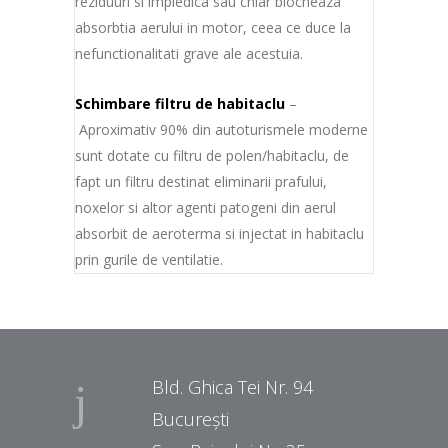
reziduuri si impiedica sau chiar blocheaza
absorbtia aerului in motor, ceea ce duce la
nefunctionalitati grave ale acestuia.
Schimbare filtru de habitaclu
–
Aproximativ 90% din autoturismele moderne
sunt dotate cu filtru de polen/habitaclu, de
fapt un filtru destinat eliminarii prafului,
noxelor si altor agenti patogeni din aerul
absorbit de aeroterma si injectat in habitaclu
prin gurile de ventilatie.
Bld. Ghica Tei Nr. 94
București